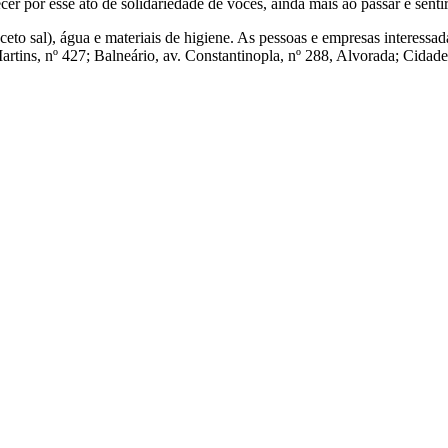
er por esse ato de solidariedade de vocês, ainda mais ao passar e sentir
to sal), água e materiais de higiene. As pessoas e empresas interessad
Martins, nº 427; Balneário, av. Constantinopla, nº 288, Alvorada; Cida