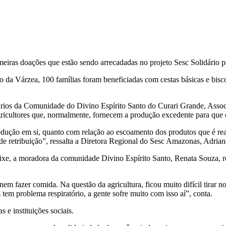
eiras doações que estão sendo arrecadadas no projeto Sesc Solidário pa
 da Várzea, 100 famílias foram beneficiadas com cestas básicas e bisc
rios da Comunidade do Divino Espírito Santo do Curari Grande, Assoc
ricultores que, normalmente, fornecem a produção excedente para que 
odução em si, quanto com relação ao escoamento dos produtos que é real
e retribuição”, ressalta a Diretora Regional do Sesc Amazonas, Adria
ixe, a moradora da comunidade Divino Espírito Santo, Renata Souza, rela
em fazer comida. Na questão da agricultura, ficou muito difícil tirar n
em problema respiratório, a gente sofre muito com isso aí”, conta.
e instituições sociais.