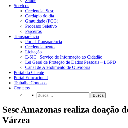
Saúde
Serviços
Credencial Sesc
Cardápio do dia
Gratuidade (PCG)
Processo Seletivo
Parceiros
Transparência
Portal Transparência
Credenciamento
Licitação
E-SIC | Serviço de Informação ao Cidadão
Lei Geral de Proteção de Dados Pessoais – LGPD
Canal de Atendimento de Ouvidoria
Portal do Cliente
Portal Educacional
Trabalhe Conosco
Contatos
Busca
Sesc Amazonas realiza doação de
Várzea