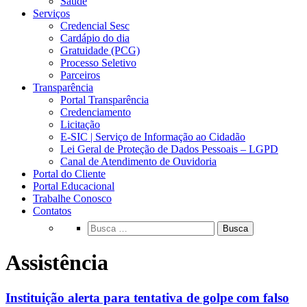
Saúde
Serviços
Credencial Sesc
Cardápio do dia
Gratuidade (PCG)
Processo Seletivo
Parceiros
Transparência
Portal Transparência
Credenciamento
Licitação
E-SIC | Serviço de Informação ao Cidadão
Lei Geral de Proteção de Dados Pessoais – LGPD
Canal de Atendimento de Ouvidoria
Portal do Cliente
Portal Educacional
Trabalhe Conosco
Contatos
Busca
Assistência
Instituição alerta para tentativa de golpe com falso