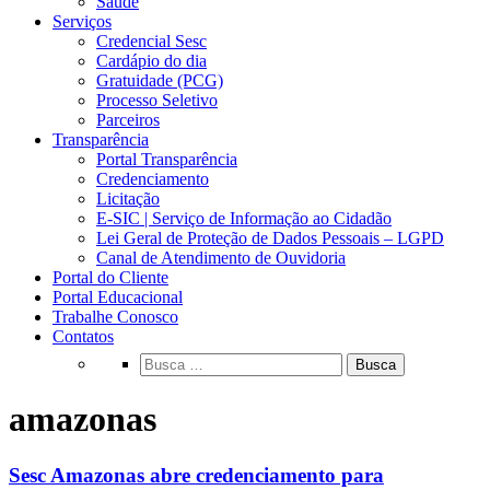
Saúde
Serviços
Credencial Sesc
Cardápio do dia
Gratuidade (PCG)
Processo Seletivo
Parceiros
Transparência
Portal Transparência
Credenciamento
Licitação
E-SIC | Serviço de Informação ao Cidadão
Lei Geral de Proteção de Dados Pessoais – LGPD
Canal de Atendimento de Ouvidoria
Portal do Cliente
Portal Educacional
Trabalhe Conosco
Contatos
Busca
amazonas
Sesc Amazonas abre credenciamento para