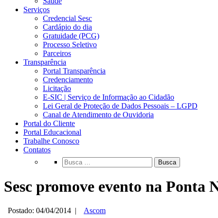
Saúde
Serviços
Credencial Sesc
Cardápio do dia
Gratuidade (PCG)
Processo Seletivo
Parceiros
Transparência
Portal Transparência
Credenciamento
Licitação
E-SIC | Serviço de Informação ao Cidadão
Lei Geral de Proteção de Dados Pessoais – LGPD
Canal de Atendimento de Ouvidoria
Portal do Cliente
Portal Educacional
Trabalhe Conosco
Contatos
Busca
Sesc promove evento na Ponta
Postado: 04/04/2014
|
Ascom