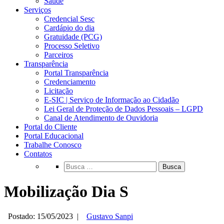
Saúde
Serviços
Credencial Sesc
Cardápio do dia
Gratuidade (PCG)
Processo Seletivo
Parceiros
Transparência
Portal Transparência
Credenciamento
Licitação
E-SIC | Serviço de Informação ao Cidadão
Lei Geral de Proteção de Dados Pessoais – LGPD
Canal de Atendimento de Ouvidoria
Portal do Cliente
Portal Educacional
Trabalhe Conosco
Contatos
Busca
Mobilização Dia S
Postado: 15/05/2023
|
Gustavo Sanpi