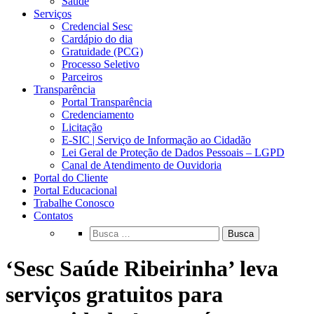
Saúde
Serviços
Credencial Sesc
Cardápio do dia
Gratuidade (PCG)
Processo Seletivo
Parceiros
Transparência
Portal Transparência
Credenciamento
Licitação
E-SIC | Serviço de Informação ao Cidadão
Lei Geral de Proteção de Dados Pessoais – LGPD
Canal de Atendimento de Ouvidoria
Portal do Cliente
Portal Educacional
Trabalhe Conosco
Contatos
Busca
‘Sesc Saúde Ribeirinha’ leva
serviços gratuitos para