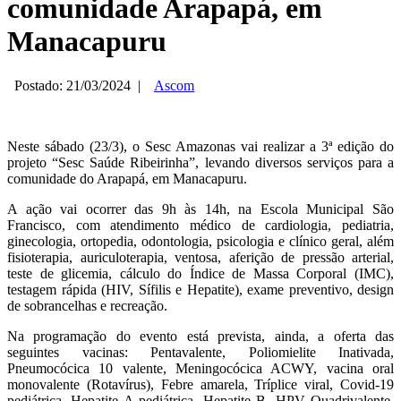
comunidade Arapapá, em
Manacapuru
Postado: 21/03/2024
|
Ascom
Neste sábado (23/3), o Sesc Amazonas vai realizar a 3ª edição do
projeto “Sesc Saúde Ribeirinha”, levando diversos serviços para a
comunidade do Arapapá, em Manacapuru.
A ação vai ocorrer das 9h às 14h, na Escola Municipal São
Francisco, com atendimento médico de cardiologia, pediatria,
ginecologia, ortopedia, odontologia, psicologia e clínico geral, além
fisioterapia, auriculoterapia, ventosa, aferição de pressão arterial,
teste de glicemia, cálculo do Índice de Massa Corporal (IMC),
testagem rápida (HIV, Sífilis e Hepatite), exame preventivo, design
de sobrancelhas e recreação.
Na programação do evento está prevista, ainda, a oferta das
seguintes vacinas: Pentavalente, Poliomielite Inativada,
Pneumocócica 10 valente, Meningocócica ACWY, vacina oral
monovalente (Rotavírus), Febre amarela, Tríplice viral, Covid-19
pediátrica, Hepatite A pediátrica, Hepatite B, HPV Quadrivalente,