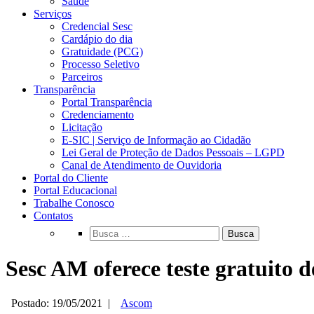
Saúde
Serviços
Credencial Sesc
Cardápio do dia
Gratuidade (PCG)
Processo Seletivo
Parceiros
Transparência
Portal Transparência
Credenciamento
Licitação
E-SIC | Serviço de Informação ao Cidadão
Lei Geral de Proteção de Dados Pessoais – LGPD
Canal de Atendimento de Ouvidoria
Portal do Cliente
Portal Educacional
Trabalhe Conosco
Contatos
Busca
Sesc AM oferece teste gratuito 
Postado: 19/05/2021
|
Ascom