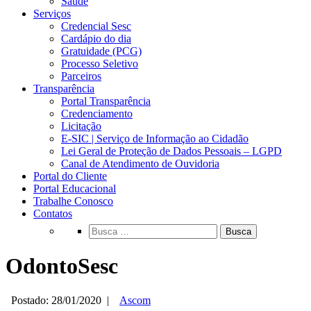
Saúde
Serviços
Credencial Sesc
Cardápio do dia
Gratuidade (PCG)
Processo Seletivo
Parceiros
Transparência
Portal Transparência
Credenciamento
Licitação
E-SIC | Serviço de Informação ao Cidadão
Lei Geral de Proteção de Dados Pessoais – LGPD
Canal de Atendimento de Ouvidoria
Portal do Cliente
Portal Educacional
Trabalhe Conosco
Contatos
Busca
OdontoSesc
Postado: 28/01/2020
|
Ascom