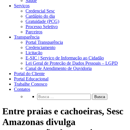
Saúde
Serviços
Credencial Sesc
Cardápio do dia
Gratuidade (PCG)
Processo Seletivo
Parceiros
Transparência
Portal Transparência
Credenciamento
Licitação
E-SIC | Serviço de Informação ao Cidadão
Lei Geral de Proteção de Dados Pessoais – LGPD
Canal de Atendimento de Ouvidoria
Portal do Cliente
Portal Educacional
Trabalhe Conosco
Contatos
Busca
Entre praias e cachoeiras, Sesc
Amazonas divulga