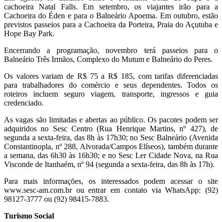
cachoeira Natal Falls. Em setembro, os viajantes irão para a
Cachoeira do Éden e para o Balneário Apoema. Em outubro, estão
previstos passeios para a Cachoeira da Porteira, Praia do Açutuba e
Hope Bay Park.
Encerrando a programação, novembro terá passeios para o
Balneário Três Irmãos, Complexo do Mutum e Balneário do Peres.
Os valores variam de R$ 75 a R$ 185, com tarifas diferenciadas
para trabalhadores do comércio e seus dependentes. Todos os
roteiros incluem seguro viagem, transporte, ingressos e guia
credenciado.
As vagas são limitadas e abertas ao público. Os pacotes podem ser
adquiridos no Sesc Centro (Rua Henrique Martins, nº 427), de
segunda a sexta-feira, das 8h às 17h30; no Sesc Balneário (Avenida
Constantinopla, nº 288, Alvorada/Campos Elíseos), também durante
a semana, das 6h30 às 16h30; e no Sesc Ler Cidade Nova, na Rua
Visconde de Itanhaém, nº 94 (segunda a sexta-feira, das 8h às 17h).
Para mais informações, os interessados podem acessar o site
www.sesc-am.com.br ou entrar em contato via WhatsApp: (92)
98127-3777
ou (92) 98415-7883.
Turismo Social