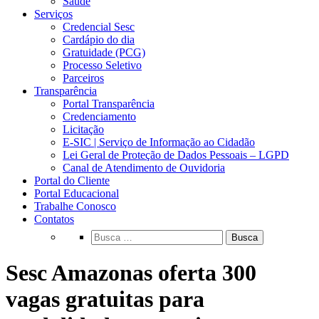
Saúde
Serviços
Credencial Sesc
Cardápio do dia
Gratuidade (PCG)
Processo Seletivo
Parceiros
Transparência
Portal Transparência
Credenciamento
Licitação
E-SIC | Serviço de Informação ao Cidadão
Lei Geral de Proteção de Dados Pessoais – LGPD
Canal de Atendimento de Ouvidoria
Portal do Cliente
Portal Educacional
Trabalhe Conosco
Contatos
Busca
Sesc Amazonas oferta 300
vagas gratuitas para