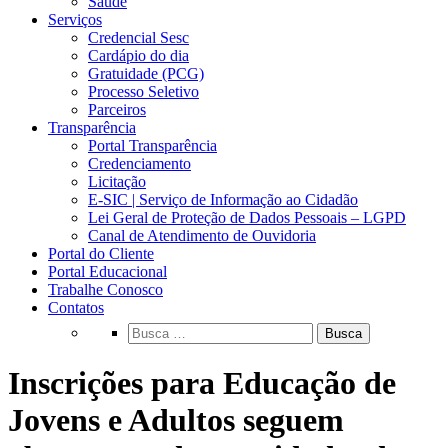
Saúde
Serviços
Credencial Sesc
Cardápio do dia
Gratuidade (PCG)
Processo Seletivo
Parceiros
Transparência
Portal Transparência
Credenciamento
Licitação
E-SIC | Serviço de Informação ao Cidadão
Lei Geral de Proteção de Dados Pessoais – LGPD
Canal de Atendimento de Ouvidoria
Portal do Cliente
Portal Educacional
Trabalhe Conosco
Contatos
Busca
Inscrições para Educação de
Jovens e Adultos seguem