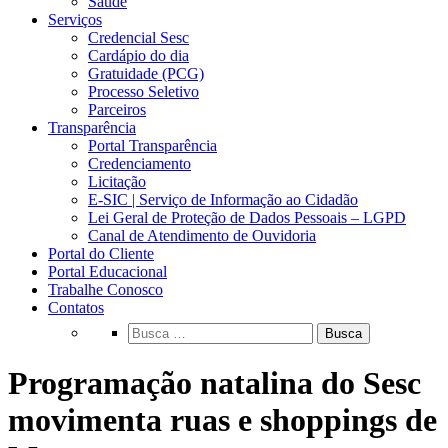
Saúde
Serviços
Credencial Sesc
Cardápio do dia
Gratuidade (PCG)
Processo Seletivo
Parceiros
Transparência
Portal Transparência
Credenciamento
Licitação
E-SIC | Serviço de Informação ao Cidadão
Lei Geral de Proteção de Dados Pessoais – LGPD
Canal de Atendimento de Ouvidoria
Portal do Cliente
Portal Educacional
Trabalhe Conosco
Contatos
Busca
Programação natalina do Sesc
movimenta ruas e shoppings de