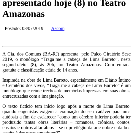
apresentado hoje (8) no Teatro
Amazonas
Postado: 08/07/2019
|
Ascom
A Cia. dos Comuns (BA-RJ) apresenta, pelo Palco Giratório Sesc
2019, o monólogo “Traga-me a cabeça de Lima Barreto”, nesta
segunda-feira (8), às 20h, no Teatro Amazonas. Com entrada
gratuita e classificação etária de 14 anos.
Inspirada na obra de Lima Barreto, especialmente em Diário Íntimo
e Cemitério dos vivos, “Traga-me a cabeça de Lima Barreto” é um
monólogo que reúne trechos de memórias impressas em suas obras,
entrecruzadas com a imaginação.
O texto fictício tem início logo após a morte de Lima Barreto,
quando eugenistas exigem a exumação do seu cadáver para uma
autópsia a fim de esclarecer “como um cérebro inferior poderia ter
produzido tantas obras literárias – romances, crônicas, contos,
ensaios e outros alfarrábios – se o privilégio da arte nobre e da boa
escrita é das raças superiores?”.