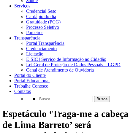
Saúde
Serviços
Credencial Sesc
Cardápio do dia
Gratuidade (PCG)
Processo Seletivo
Parceiros
Transparência
Portal Transparência
Credenciamento
Licitação
E-SIC | Serviço de Informação ao Cidadão
Lei Geral de Proteção de Dados Pessoais – LGPD
Canal de Atendimento de Ouvidoria
Portal do Cliente
Portal Educacional
Trabalhe Conosco
Contatos
Busca
Espetáculo ‘Traga-me a cabeça
de Lima Barreto’ será